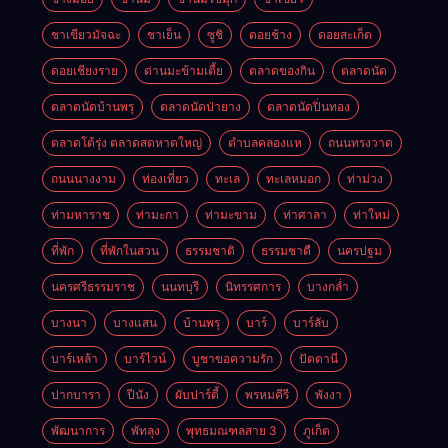
ชาเขียวมัจฉะ
ชาเย็น
ซูชิ
ดอยช้าง
ดอยสะเก็ด
ดอยเชียงราย
ด่านมะข้ามเตี้ย
ตลาดของกิน
ตลาดนัด
ตลาดนัดบ้านพรุ
ตลาดนัดป่ายาง
ตลาดนัดปิ่นทอง
ตลาดโต้รุ่ง ตลาดสดหาดใหญ่
ตำบลคลองแห
ถนนทรงวาด
ถนนนางงาม
ท่องเที่ยว
ทะเล
ทะเลหมอก
ท่าม่วง
ท่ามหาราช
ท่ามะกา
ท่ามะขาม
ท่าศาลา
ท่าใหม่
ที่พัก
ที่พักในสวน
ธรรมชาติ
ธรรมชาตื
นครปฐม
นครศรีธรรมราช
นนทบุรี
นิทรรศการ
บางกล่ำ
บางนา
บางแสน
บ้านพรุ
บาร์
บาร์ลับ
บาร์เหล้า
บาร์ไวน์
บูชาขอความรัก
ปัตตานี
ปากบารา
ปีนัง
ผับปาร์ตี้
พรหมคีรี
พังงา
พัฒนาการ
พัทลุง
พุทธมณฑลสาย 3
ภูเก็ต