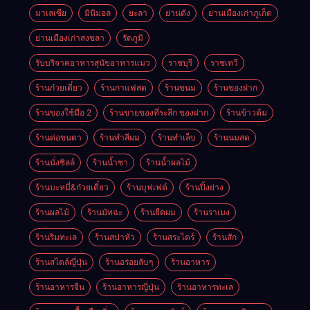
มาเลเซีย
มินิมอล
ยะลา
ย่านดัง
ย่านเมืองเก่าภูเก็ต
ย่านเมืองเก่าสงขลา
รัตภูมิ
รับบริจาคอาหารสุนัขอาหารแมว
ราชบุรี
ราชเทวี
ร้านก๋วยเตี๋ยว
ร้านกาแฟสด
ร้านขนม
ร้านของฝาก
ร้านของใช้มือ 2
ร้านขายของที่ระลึก ของฝาก
ร้านข้าวต้ม
ร้านต่อขนตา
ร้านทำสีผม
ร้านทำเล็บ
ร้านนมสด
ร้านนั่งชิลล์
ร้านน้ำชา
ร้านน้ำผลไม้
ร้านบะหมี่&ก๋วยเตี๋ยว
ร้านบุฟเฟต์
ร้านปิ้งย่าง
ร้านผลไม้
ร้านมัทฉะ
ร้านยืดผม
ร้านราเมง
ร้านริมทะเล
ร้านสปาหัว
ร้านสระไดร์
ร้านสัก
ร้านสไตล์ญี่ปุ่น
ร้านอร่อยลับๆ
ร้านอาหาร
ร้านอาหารจีน
ร้านอาหารญี่ปุ่น
ร้านอาหารทะเล