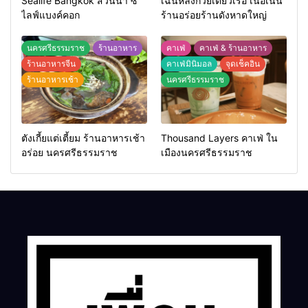
Sealife Bangkok สวนน้ำ ซี
เฉินหลงก๋วยเตี๋ยวเรือ เนื้อเน้น
ไลฟ์แบงค์คอก
ร้านอร่อยร้านดังหาดใหญ่
นครศรีธรรมราช
ร้านอาหาร
คาเฟ่
คาเฟ่ & ร้านอาหาร
ร้านอาหารจีน
คาเฟ่มินิมอล
จุดเช็คอิน
ร้านอาหารเช้า
นครศรีธรรมราช
ตังเกี้ยแต่เตี้ยม ร้านอาหารเช้า
Thousand Layers คาเฟ่ ใน
อร่อย นครศรีธรรมราช
เมืองนครศรีธรรมราช