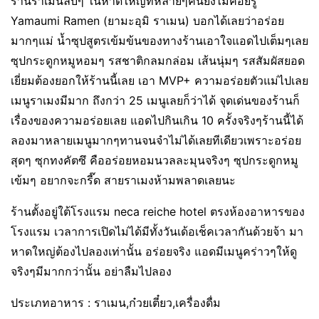
ร้านราเมนลับๆ ในหาดใหญ่ที่หลายๆคนยังไม่ค่อยรู้
Yamaumi Ramen (ยามะอุมิ ราเมน) บอกได้เลยว่าอร่อย
มากๆแม่ น้ำซุปสูตรเข้มข้นของทางร้านเอาใจแอดไปเต็มๆเลย
ซุปกระดูกหมูหอมๆ รสชาติกลมกล่อม เส้นนุ่มๆ รสสัมผัสยอด
เยี่ยมต้องยอกให้ร้านนี้เลย เอา MVP+ ความอร่อยตัวแม่ไปเลย
เมนูราเมงมีมาก ถึงกว่า 25 เมนูเลยก็ว่าได้ จุดเด่นของร้านก็
เรื่องของความอร่อยเลย แอดไปกินเกิน 10 ครั้งจริงๆร้านนี้ได้
ลองมาหลายเมนูมากๆทานจนจำไม่ได้เลยทีเดียวเพราะอร่อย
สุดๆ ซุกทงคัตซึ คืออร่อยหอมนวลละมุนจริงๆ ซุปกระดูกหมู
เข้มๆ อยากจะกรี๊ด สายราเมงห้ามพลาดเลยนะ
ร้านตั้งอยู่ใต้โรงแรม neca reiche hotel ตรงห้องอาหารของ
โรงแรม เวลาการเปิดไม่ได้มีทั้งวันเด้อเช็คเวลากันด้วยจ้า มา
หาดใหญ่ต้องไปลองเท่านั้น อร่อยจริง แอดมีเมนูคร่าวๆให้ดู
จริงๆมีมากกว่านั้น อย่าลืมไปลอง
ประเภทอาหาร : ราเมน,ก๋วยเตี๋ยว,เครื่องดื่ม