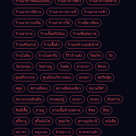
ร้านอาหารพื้นเมืองถิ่น
ร้านอาหารสัตว์
ร้านอาหารอิสลาม
ร้านอาหารอีสาน
ร้านอาหารเกาหลี
ร้านอาหารเช้า
ร้านอาหารเหนือ
ร้านอาหารใต้
ร้านอิตาเลียน
ร้านฮาลาล
ร้านเนื้อพรีเมียม
ร้านเพื่อสุขภาพ
ร้านเสริมสวย
ร้านเสื้อผ้า
ร้านเหล้าแฮงค์เอ้าท์
ร้านไอติม
ร้านไอศกรีม
รีวิวร้านดัง
รีสอร์ท
วัด
วัดร่องขุ่น
วัดสายมู
วันพ่อ
ศาลายา
ศิลปะ
ศูนย์กิจกรรม
ศูนย์รับบริจากของ
สงขลา
สตรีทฟู้ด
สตูล
สถานที่ท่อง
สถานที่ท่องเที่ยว
สนามกีฬา
สนามแบดมินตัน
สวนคุณปู่
สะเดา
สะเตง
สันทราย
สันผีเสื้อ
สายมู
สายเนื้อห้ามพลาด
สิชล
สีลม
สุกี้ชาบู
สุกี้หม้อไฟ
สุขุมวิท
สุราษฎร์ธานี
หนังสือ
หม่าล่า
หมูกะทะ
ห้วยขวาง
หาดทรายดำ