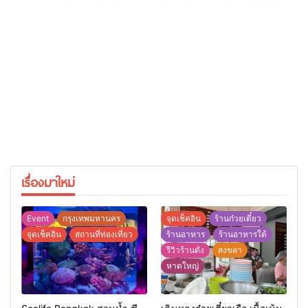
เรื่องมาใหม่
Event
กรุงเทพมหานคร
จุดเช็คอิน
ร้านก๋วยเตี๋ยว
จุดเช็คอิน
สถานที่ท่องเที่ยว
ร้านอาหาร
ร้านอาหารใต้
รีวิวร้านดัง
สงขลา
หาดใหญ่