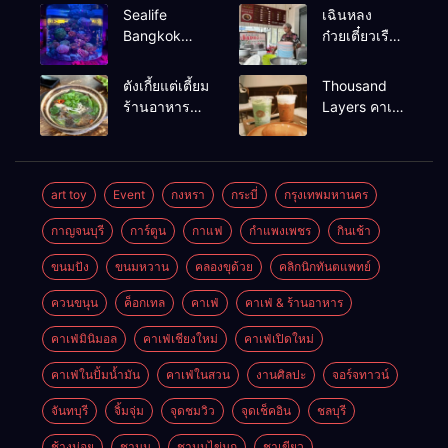
Sealife
เฉินหลง
Bangkok
ก๋วยเตี๋ยวเรือ
สวนน้ำ ซีไลฟ์
เนื้อเน้น ร้าน
แบงค์คอก
อร่อยร้านดัง
ตังเกี้ยแต่เตี้ยม
Thousand
หาดใหญ่
ร้านอาหาร
Layers คาเฟ่
เช้าอร่อย
ในเมือง
นครศรีธรรมราช
นครศรีธรรมราช
art toy
Event
กงหรา
กระบี่
กรุงเทพมหานคร
กาญจนบุรี
การ์ตูน
กาแฟ
กำแพงเพชร
กินเช้า
ขนมปัง
ขนมหวาน
คลองขุด้วย
คลิกนิกทันตแพทย์
ควนขนุน
ค็อกเทล
คาเฟ่
คาเฟ่ & ร้านอาหาร
คาเฟ่มินิมอล
คาเฟ่เชียงใหม่
คาเฟ่เปิดใหม่
คาเฟ่ในปั้มน้ำมัน
คาเฟ่ในสวน
งานศิลปะ
จอร์จทาวน์
จันทบุรี
จิ้มจุ่ม
จุดชมวิว
จุดเช็คอิน
ชลบุรี
ช้างม่อย
ชานม
ชานมไข่มุก
ชาเขียว