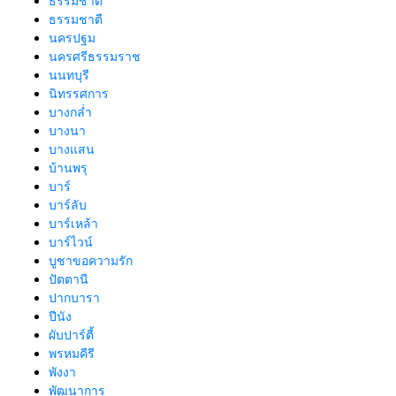
ธรรมชาติ
ธรรมชาตื
นครปฐม
นครศรีธรรมราช
นนทบุรี
นิทรรศการ
บางกล่ำ
บางนา
บางแสน
บ้านพรุ
บาร์
บาร์ลับ
บาร์เหล้า
บาร์ไวน์
บูชาขอความรัก
ปัตตานี
ปากบารา
ปีนัง
ผับปาร์ตี้
พรหมคีรี
พังงา
พัฒนาการ