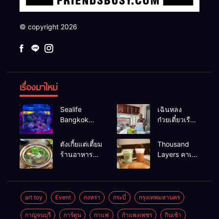
© copyright 2026
เรื่องมาใหม่
Sealife
เฉินหลง
Bangkok
ก๋วยเตี๋ยวเรือ
สวนน้ำ ซีไลฟ์
เนื้อเน้น ร้าน
แบงค์คอก
อร่อยร้านดัง
ตังเกี้ยแต่เตี้ยม
Thousand
หาดใหญ่
ร้านอาหาร
Layers คาเฟ่
เช้าอร่อย
ในเมือง
นครศรีธรรมราช
นครศรีธรรมราช
art toy
Event
กงหรา
กระบี่
กรุงเทพมหานคร
กาญจนบุรี
การ์ตูน
กาแฟ
กำแพงเพชร
กินเช้า