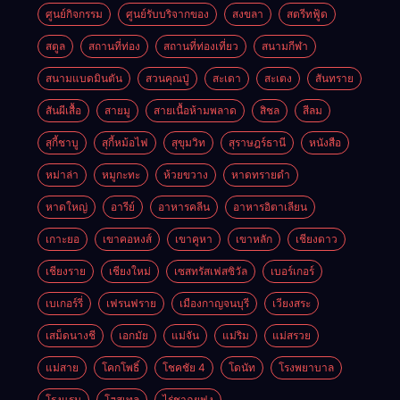
ศูนย์กิจกรรม
ศูนย์รับบริจากของ
สงขลา
สตรีทฟู้ด
สตูล
สถานที่ท่อง
สถานที่ท่องเที่ยว
สนามกีฬา
สนามแบดมินตัน
สวนคุณปู่
สะเดา
สะเตง
สันทราย
สันผีเสื้อ
สายมู
สายเนื้อห้ามพลาด
สิชล
สีลม
สุกี้ชาบู
สุกี้หม้อไฟ
สุขุมวิท
สุราษฎร์ธานี
หนังสือ
หม่าล่า
หมูกะทะ
ห้วยขวาง
หาดทรายดำ
หาดใหญ่
อารีย์
อาหารคลีน
อาหารอิตาเลียน
เกาะยอ
เขาคอหงส์
เขาคูหา
เขาหลัก
เชียงดาว
เชียงราย
เชียงใหม่
เซสทรัสเฟสซิวัล
เบอร์เกอร์
เบเกอร์รี่
เฟรนฟราย
เมืองกาญจนบุรี
เวียงสระ
เสม็ดนางชี
เอกมัย
แม่จัน
แม่ริม
แม่สรวย
แม่สาย
โคกโพธิ์
โชคชัย 4
โดนัท
โรงพยาบาล
โรงแรม
โฮสเทล
ไร่ชาฉุยฟง