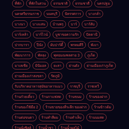
ที่พัก
ที่พักในสวน
ธรรมชาติ
ธรรมชาตื
นครปฐม
นครศรีธรรมราช
นนทบุรี
นิทรรศการ
บางกล่ำ
บางนา
บางแสน
บ้านพรุ
บาร์
บาร์ลับ
บาร์เหล้า
บาร์ไวน์
บูชาขอความรัก
ปัตตานี
ปากบารา
ปีนัง
ผับปาร์ตี้
พรหมคีรี
พังงา
พัฒนาการ
พัทลุง
พุทธมณฑลสาย 3
ภูเก็ต
มาเลเซีย
มินิมอล
ยะลา
ย่านดัง
ย่านเมืองเก่าภูเก็ต
ย่านเมืองเก่าสงขลา
รัตภูมิ
รับบริจาคอาหารสุนัขอาหารแมว
ราชบุรี
ราชเทวี
ร้านก๋วยเตี๋ยว
ร้านกาแฟสด
ร้านขนม
ร้านของฝาก
ร้านของใช้มือ 2
ร้านขายของที่ระลึก ของฝาก
ร้านข้าวต้ม
ร้านต่อขนตา
ร้านทำสีผม
ร้านทำเล็บ
ร้านนมสด
ร้านนั่งชิลล์
ร้านน้ำชา
ร้านน้ำผลไม้