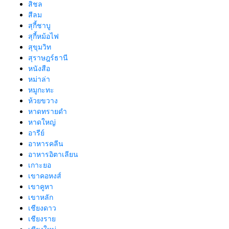
สิชล
สีลม
สุกี้ชาบู
สุกี้หม้อไฟ
สุขุมวิท
สุราษฎร์ธานี
หนังสือ
หม่าล่า
หมูกะทะ
ห้วยขวาง
หาดทรายดำ
หาดใหญ่
อารีย์
อาหารคลีน
อาหารอิตาเลียน
เกาะยอ
เขาคอหงส์
เขาคูหา
เขาหลัก
เชียงดาว
เชียงราย