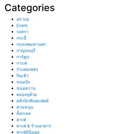
Categories
art toy
Event
กงหรา
กระบี่
กรุงเทพมหานคร
กาญจนบุรี
การ์ตูน
กาแฟ
กำแพงเพชร
กินเช้า
ขนมปัง
ขนมหวาน
คลองขุด้วย
คลิกนิกทันตแพทย์
ควนขนุน
ค็อกเทล
คาเฟ่
คาเฟ่ & ร้านอาหาร
คาเฟ่มินิมอล