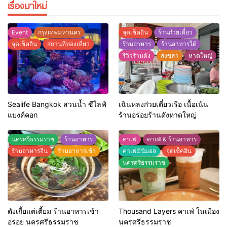
เรื่องมาใหม่
Event
กรุงเทพมหานคร
จุดเช็คอิน
ร้านก๋วยเตี๋ยว
จุดเช็คอิน
สถานที่ท่องเที่ยว
ร้านอาหาร
ร้านอาหารใต้
รีวิวร้านดัง
สงขลา
หาดใหญ่
Sealife Bangkok สวนน้ำ ซีไลฟ์
เฉินหลงก๋วยเตี๋ยวเรือ เนื้อเน้น
แบงค์คอก
ร้านอร่อยร้านดังหาดใหญ่
นครศรีธรรมราช
ร้านอาหาร
คาเฟ่
คาเฟ่ & ร้านอาหาร
ร้านอาหารจีน
ร้านอาหารเช้า
คาเฟ่มินิมอล
จุดเช็คอิน
นครศรีธรรมราช
ตังเกี้ยแต่เตี้ยม ร้านอาหารเช้า
Thousand Layers คาเฟ่ ในเมือง
อร่อย นครศรีธรรมราช
นครศรีธรรมราช