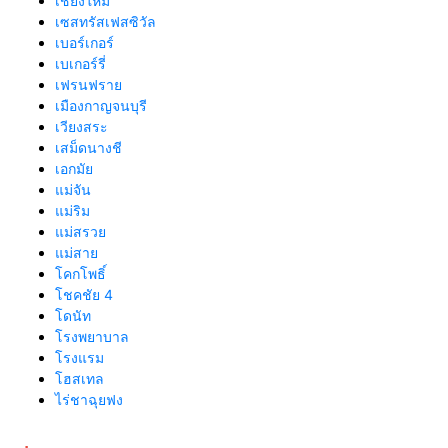
เชียงใหม่
เซสทรัสเฟสซิวัล
เบอร์เกอร์
เบเกอร์รี่
เฟรนฟราย
เมืองกาญจนบุรี
เวียงสระ
เสม็ดนางชี
เอกมัย
แม่จัน
แม่ริม
แม่สรวย
แม่สาย
โคกโพธิ์
โชคชัย 4
โดนัท
โรงพยาบาล
โรงแรม
โฮสเทล
ไร่ชาฉุยฟง