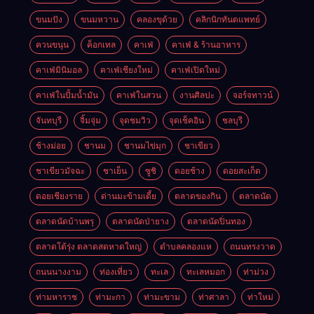
ขนมปัง
ขนมหวาน
คลองขุด้วย
คลิกนิกทันตแพทย์
ควนขนุน
ค็อกเทล
คาเฟ่
คาเฟ่ & ร้านอาหาร
คาเฟ่มินิมอล
คาเฟ่เชียงใหม่
คาเฟ่เปิดใหม่
คาเฟ่ในปั้มน้ำมัน
คาเฟ่ในสวน
งานศิลปะ
จอร์จทาวน์
จันทบุรี
จิ้มจุ่ม
จุดชมวิว
จุดเช็คอิน
ชลบุรี
ช้างม่อย
ชานม
ชานมไข่มุก
ชาเขียว
ชาเขียวมัจฉะ
ชาเย็น
ซูชิ
ดอยช้าง
ดอยสะเก็ด
ดอยเชียงราย
ด่านมะข้ามเตี้ย
ตลาดของกิน
ตลาดนัด
ตลาดนัดบ้านพรุ
ตลาดนัดป่ายาง
ตลาดนัดปิ่นทอง
ตลาดโต้รุ่ง ตลาดสดหาดใหญ่
ตำบลคลองแห
ถนนทรงวาด
ถนนนางงาม
ท่องเที่ยว
ทะเล
ทะเลหมอก
ท่าม่วง
ท่ามหาราช
ท่ามะกา
ท่ามะขาม
ท่าศาลา
ท่าใหม่