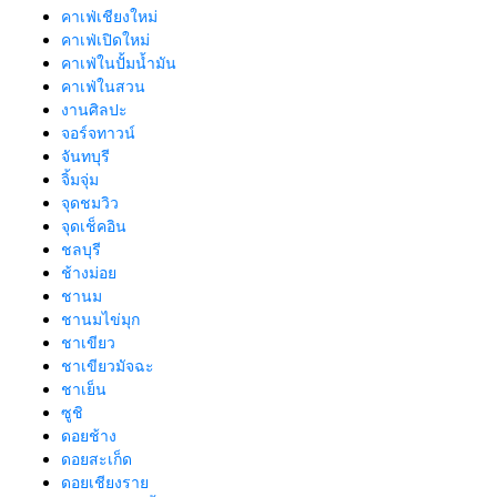
คาเฟ่เชียงใหม่
คาเฟ่เปิดใหม่
คาเฟ่ในปั้มน้ำมัน
คาเฟ่ในสวน
งานศิลปะ
จอร์จทาวน์
จันทบุรี
จิ้มจุ่ม
จุดชมวิว
จุดเช็คอิน
ชลบุรี
ช้างม่อย
ชานม
ชานมไข่มุก
ชาเขียว
ชาเขียวมัจฉะ
ชาเย็น
ซูชิ
ดอยช้าง
ดอยสะเก็ด
ดอยเชียงราย