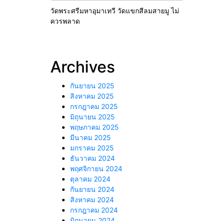
วัดพระศรีมหาอุมาเทวี วัดแขกสีลมสายมู ไม่
ควรพลาด
Archives
กันยายน 2025
สิงหาคม 2025
กรกฎาคม 2025
มิถุนายน 2025
พฤษภาคม 2025
มีนาคม 2025
มกราคม 2025
ธันวาคม 2024
พฤศจิกายน 2024
ตุลาคม 2024
กันยายน 2024
สิงหาคม 2024
กรกฎาคม 2024
มิถุนายน 2024