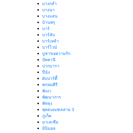
บางกล่ำ
บางนา
บางแสน
บ้านพรุ
บาร์
บาร์ลับ
บาร์เหล้า
บาร์ไวน์
บูชาขอความรัก
ปัตตานี
ปากบารา
ปีนัง
ผับปาร์ตี้
พรหมคีรี
พังงา
พัฒนาการ
พัทลุง
พุทธมณฑลสาย 3
ภูเก็ต
มาเลเซีย
มินิมอล